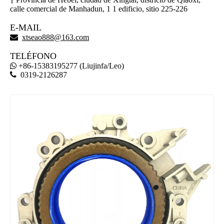

calle comercial de Manhadun, 1 1 edificio, sitio 225-226
E-MAIL

xtseao888@163.com
TELÉFONO
+86-15383195277 (Liujinfa/Leo)


0319-2126287