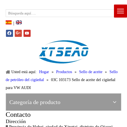
Email:
xtseao888@163.com
Whatsapp: +86-15383195277
|
Usted está aquí:
Hogar
»
Productos
»
Sello de aceite
»
Sello
de petróleo del cigüeñal
»
03C 103173 Sello de aceite del cigüeñal
para VW AUDI
Categoría de producto
Contacto
Dirección
Provincia de Hebei, ciudad de Xingtai, districto de Qiaoxi,