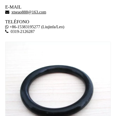
E-MAIL

xtseao888@163.com
TELÉFONO
+86-15383195277 (Liujinfa/Leo)


0319-2126287