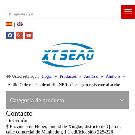
Email:
xtseao888@163.com
Whatsapp: +86-15383195277
|
Usted está aquí:
Hogar
»
Productos
»
Anillo o
»
Anillo o
»
Anillo O de caucho de nitrilo NBR color negro resistente al aceite
Categoría de producto
Contacto
Dirección
Provincia de Hebei, ciudad de Xingtai, districto de Qiaoxi,

calle comercial de Manhadun, 1 1 edificio, sitio 225-226