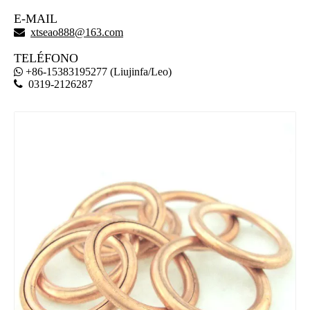
E-MAIL

xtseao888@163.com
TELÉFONO
+86-15383195277 (Liujinfa/Leo)


0319-2126287