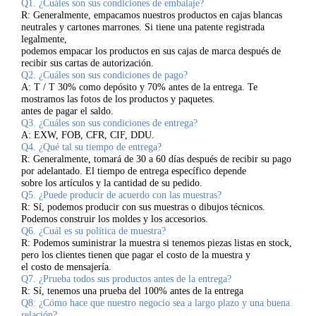
Q1. ¿Cuáles son sus condiciones de embalaje?
R: Generalmente, empacamos nuestros productos en cajas blancas
neutrales y cartones marrones. Si tiene una patente registrada
legalmente,
podemos empacar los productos en sus cajas de marca después de
recibir sus cartas de autorización.
Q2. ¿Cuáles son sus condiciones de pago?
A: T / T 30% como depósito y 70% antes de la entrega. Te
mostramos las fotos de los productos y paquetes.
antes de pagar el saldo.
Q3. ¿Cuáles son sus condiciones de entrega?
A: EXW, FOB, CFR, CIF, DDU.
Q4. ¿Qué tal su tiempo de entrega?
R: Generalmente, tomará de 30 a 60 días después de recibir su pago
por adelantado. El tiempo de entrega específico depende
sobre los artículos y la cantidad de su pedido.
Q5. ¿Puede producir de acuerdo con las muestras?
R: Sí, podemos producir con sus muestras o dibujos técnicos.
Podemos construir los moldes y los accesorios.
Q6. ¿Cuál es su política de muestra?
R: Podemos suministrar la muestra si tenemos piezas listas en stock,
pero los clientes tienen que pagar el costo de la muestra y
el costo de mensajería.
Q7. ¿Prueba todos sus productos antes de la entrega?
R: Sí, tenemos una prueba del 100% antes de la entrega
Q8: ¿Cómo hace que nuestro negocio sea a largo plazo y una buena
relación?