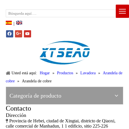
Email:
xtseao888@163.com
Whatsapp: +86-15383195277
|
Usted está aquí:
Hogar
»
Productos
»
Lavadora
»
Arandela de
cobre
»
Arandela de cobre
Categoría de producto
Contacto
Dirección
Provincia de Hebei, ciudad de Xingtai, districto de Qiaoxi,

calle comercial de Manhadun, 1 1 edificio, sitio 225-226