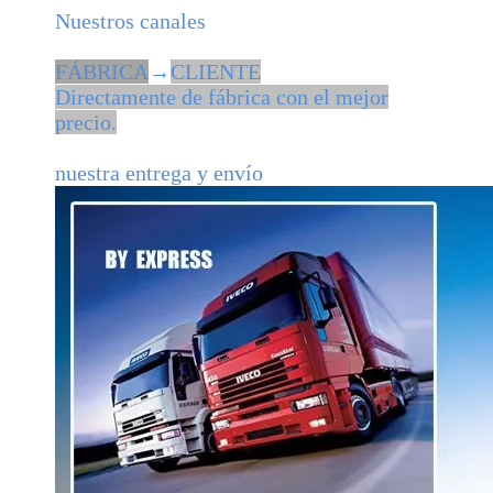
Nuestros canales
FÁBRICA
→
CLIENTE
Directamente de fábrica con el mejor
precio.
nuestra entrega y envío