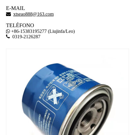
E-MAIL

xtseao888@163.com
TELÉFONO
+86-15383195277 (Liujinfa/Leo)


0319-2126287