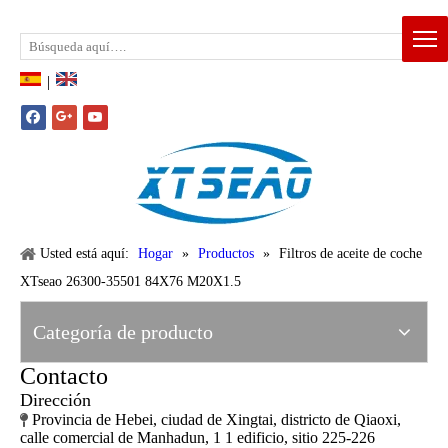
Email:
xtseao888@163.com
Whatsapp: +86-15383195277
|
Usted está aquí:
Hogar
»
Productos
»
Filtros de aceite de coche
XTseao 26300-35501 84X76 M20X1.5
Categoría de producto
Contacto
Dirección
Provincia de Hebei, ciudad de Xingtai, districto de Qiaoxi,

calle comercial de Manhadun, 1 1 edificio, sitio 225-226