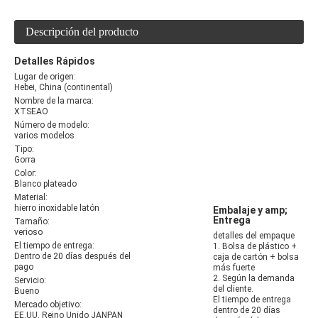
Descripción del producto
Detalles Rápidos
Lugar de origen:
Hebei, China (continental)
Nombre de la marca:
XTSEAO
Número de modelo:
varios modelos
Tipo:
Gorra
Color:
Blanco plateado
Material:
hierro inoxidable latón
Embalaje y amp;
Entrega
Tamaño:
verioso
detalles del empaque
El tiempo de entrega:
1. Bolsa de plástico +
Dentro de 20 días después del
caja de cartón + bolsa
pago
más fuerte
2. Según la demanda
Servicio:
del cliente.
Bueno
El tiempo de entrega
Mercado objetivo:
dentro de 20 días
EE.UU. Reino Unido JANPAN