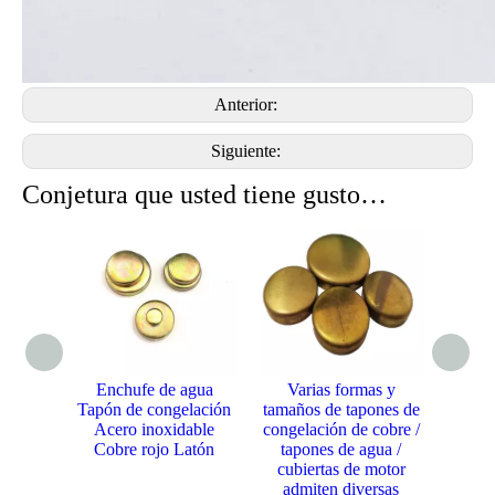
Anterior:
Siguiente:
Conjetura que usted tiene gusto…
fe de agua
Varias formas y
Varias formas y
 congelación
tamaños de tapones de
tamaños de tapones de
inoxidable
congelación de cobre /
congelación de cobre /
rojo Latón
tapones de agua /
tapones de agua /
cubiertas de motor
cubiertas de motor
admiten diversas
admiten diversas