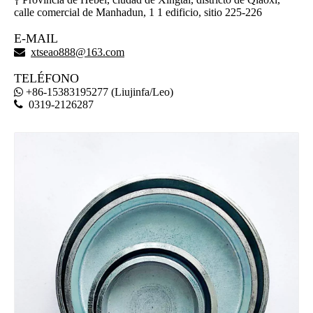

calle comercial de Manhadun, 1 1 edificio, sitio 225-226
E-MAIL

xtseao888@163.com
TELÉFONO
+86-15383195277 (Liujinfa/Leo)


0319-2126287