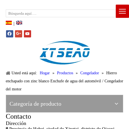
Email:
xtseao888@163.com
Whatsapp: +86-15383195277
|
Usted está aquí:
Hogar
»
Productos
»
Congelador
»
Hierro
enchapado con zinc blanco Enchufe de agua del automóvil / Congelador
del motor
Categoría de producto
Contacto
Dirección
Provincia de Hebei, ciudad de Xingtai, districto de Qiaoxi,