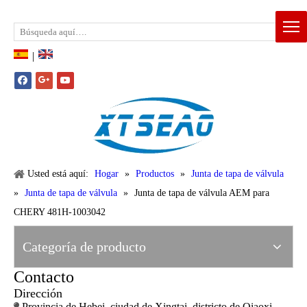
Email:
xtseao888@163.com
Whatsapp: +86-15383195277
|
Usted está aquí:
Hogar
»
Productos
»
Junta de tapa de válvula
»
Junta de tapa de válvula
»
Junta de tapa de válvula AEM para
CHERY 481H-1003042
Categoría de producto
Contacto
Dirección
Provincia de Hebei, ciudad de Xingtai, districto de Qiaoxi,