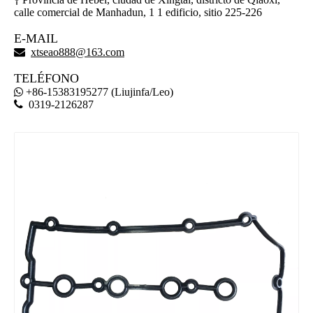

calle comercial de Manhadun, 1 1 edificio, sitio 225-226
E-MAIL

xtseao888@163.com
TELÉFONO
+86-15383195277 (Liujinfa/Leo)


0319-2126287