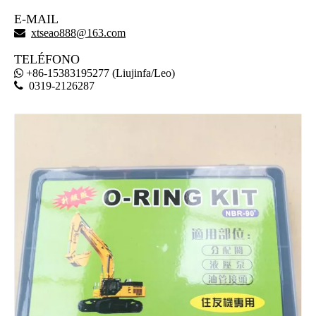
E-MAIL

xtseao888@163.com
TELÉFONO
+86-15383195277 (Liujinfa/Leo)


0319-2126287