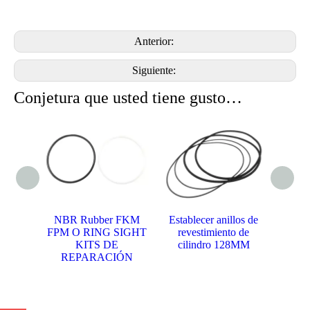
Anterior:
Siguiente:
Conjetura que usted tiene gusto…
er FKM
Establecer anillos de
MAN125 SP1 Set
J
G SIGHT
revestimiento de
Anillos de camisa de
c
 DE
cilindro 128MM
cilindro
M
CIÓN
Piezas mecánicas Co.Ltd del mejor sello de Hebei