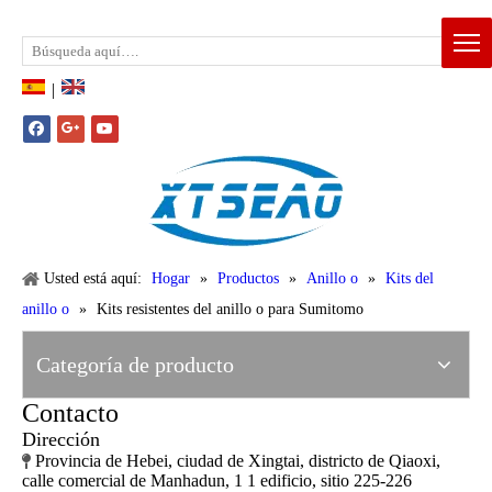
Email:
xtseao888@163.com
Whatsapp: +86-15383195277
|
Usted está aquí:
Hogar
»
Productos
»
Anillo o
»
Kits del
anillo o
»
Kits resistentes del anillo o para Sumitomo
Categoría de producto
Contacto
Dirección
Provincia de Hebei, ciudad de Xingtai, districto de Qiaoxi,

calle comercial de Manhadun, 1 1 edificio, sitio 225-226