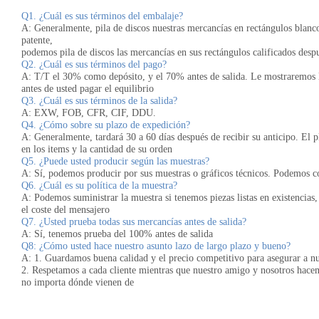
Q1. ¿Cuál es sus términos del embalaje?
A: Generalmente, pila de discos nuestras mercancías en rectángulos blanc
patente,
podemos pila de discos las mercancías en sus rectángulos calificados despu
Q2. ¿Cuál es sus términos del pago?
A: T/T el 30% como depósito, y el 70% antes de salida. Le mostraremos la
antes de usted pagar el equilibrio
Q3. ¿Cuál es sus términos de la salida?
A: EXW, FOB, CFR, CIF, DDU.
Q4. ¿Cómo sobre su plazo de expedición?
A: Generalmente, tardará 30 a 60 días después de recibir su anticipo. El 
en los items y la cantidad de su orden
Q5. ¿Puede usted producir según las muestras?
A: Sí, podemos producir por sus muestras o gráficos técnicos. Podemos con
Q6. ¿Cuál es su política de la muestra?
A: Podemos suministrar la muestra si tenemos piezas listas en existencias, 
el coste del mensajero
Q7. ¿Usted prueba todas sus mercancías antes de salida?
A: Sí, tenemos prueba del 100% antes de salida
Q8: ¿Cómo usted hace nuestro asunto lazo de largo plazo y bueno?
A: 1. Guardamos buena calidad y el precio competitivo para asegurar a nue
2. Respetamos a cada cliente mientras que nuestro amigo y nosotros hace
no importa dónde vienen de