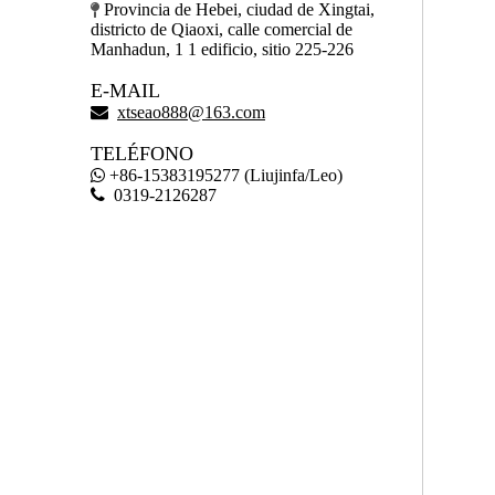
Provincia de Hebei, ciudad de Xingtai,

districto de Qiaoxi, calle comercial de
Manhadun, 1 1 edificio, sitio 225-226
E-MAIL

xtseao888@163.com
TELÉFONO
+86-15383195277 (Liujinfa/Leo)


0319-2126287