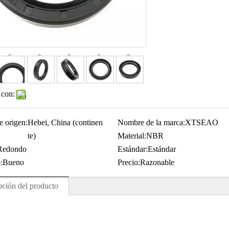
 con:
e origen:
Hebei, China (continen
Nombre de la marca:
XTSEAO
te)
Material:
NBR
Redondo
Estándar:
Estándar
:
Bueno
Precio:
Razonable
pción del producto