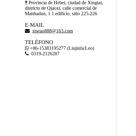
Provincia de Hebei, ciudad de Xingtai,

districto de Qiaoxi, calle comercial de
Manhadun, 1 1 edificio, sitio 225-226
E-MAIL

xtseao888@163.com
TELÉFONO
+86-15383195277 (Liujinfa/Leo)


0319-2126287