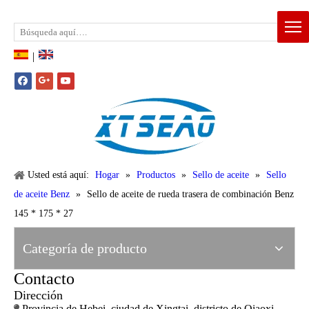
Email:
xtseao888@163.com
Whatsapp: +86-15383195277
|
Usted está aquí:
Hogar
»
Productos
»
Sello de aceite
»
Sello
de aceite Benz
»
Sello de aceite de rueda trasera de combinación Benz
145 * 175 * 27
Categoría de producto
Contacto
Dirección
Provincia de Hebei, ciudad de Xingtai, districto de Qiaoxi,