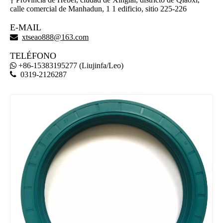

calle comercial de Manhadun, 1 1 edificio, sitio 225-226
E-MAIL

xtseao888@163.com
TELÉFONO
+86-15383195277 (Liujinfa/Leo)


0319-2126287