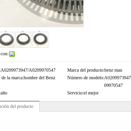
 con:
:
A0209973947/A0209970547
Marca del producto:
benz man
de la marca:
hombre del Benz
Número de modelo:
A0209973947
09970547
:
alto
Servicio:
el mejor
pción del producto