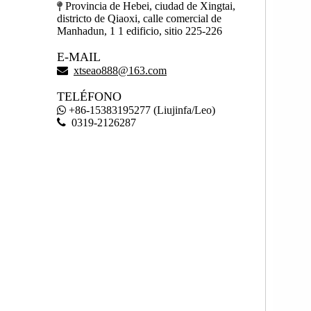
Provincia de Hebei, ciudad de Xingtai,

districto de Qiaoxi, calle comercial de
Manhadun, 1 1 edificio, sitio 225-226
E-MAIL

xtseao888@163.com
TELÉFONO
+86-15383195277 (Liujinfa/Leo)


0319-2126287