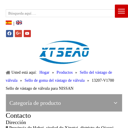
Email:
xtseao888@163.com
Whatsapp: +86-15383195277
|
Usted está aquí:
Hogar
»
Productos
»
Sello del vástago de
válvula
»
Sello de goma del vástago de válvula
»
13207-V1700
Sello de vástago de válvula para NISSAN
Categoría de producto
Contacto
Dirección
Provincia de Hebei, ciudad de Xingtai, districto de Qiaoxi,