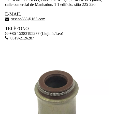

calle comercial de Manhadun, 1 1 edificio, sitio 225-226
E-MAIL

xtseao888@163.com
TELÉFONO
+86-15383195277 (Liujinfa/Leo)


0319-2126287