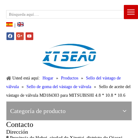
Email:
xtseao888@163.com
Whatsapp: +86-15383195277
|
Usted está aquí:
Hogar
»
Productos
»
Sello del vástago de
válvula
»
Sello de goma del vástago de válvula
»
Sello de aceite del
vástago de válvula MD184303 para MITSUBISHI 4.8 * 10.8 * 10.6
Categoría de producto
Contacto
Dirección
Provincia de Hebei, ciudad de Xingtai, districto de Qiaoxi,