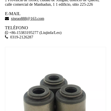

calle comercial de Manhadun, 1 1 edificio, sitio 225-226
E-MAIL

xtseao888@163.com
TELÉFONO
+86-15383195277 (Liujinfa/Leo)


0319-2126287