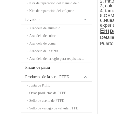
2, mat
Kits de reparación del manejo de potencia
3, colo
4, tama
Kits de reparación del volquete
5,
OEM:
Lavadora
6,
Nuest
experi
Arandela de aluminio
Empa
Arandela de cobre
Detall
Puerto
Arandela de goma
Arandela de la fibra
Arandela del arreglo para requisitos particulares
Piezas de pinza
Productos de la serie PTFE
Junta de PTFE
Otros productos de PTFE
Sello de aceite de PTFE
Sello de vástago de válvula PTFE