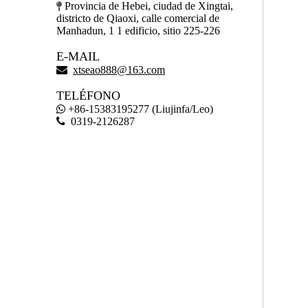
Provincia de Hebei, ciudad de Xingtai,

districto de Qiaoxi, calle comercial de
Manhadun, 1 1 edificio, sitio 225-226
E-MAIL

xtseao888@163.com
TELÉFONO
+86-15383195277 (Liujinfa/Leo)


0319-2126287