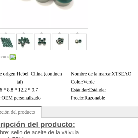
 con:
e origen:
Hebei, China (continen
Nombre de la marca:
XTSEAO
tal)
Color:
Verde
6 * 8.8 * 12.2 * 9.7
Estándar:
Estándar
:
OEM personalizado
Precio:
Razonable
pción del producto
ripción del producto:
re: sello de aceite de la válvula.