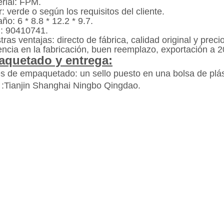
erial: FPM.
r: verde o según los requisitos del cliente.
ño: 6 * 8.8 * 12.2 * 9.7.
 90410741.
ras ventajas: directo de fábrica, calidad original y pre
encia en la fabricación, buen reemplazo, exportación a 2
quetado y entrega:
es de empaquetado: un sello puesto en una bolsa de plás
 :
Tianjin Shanghai Ningbo Qingdao.