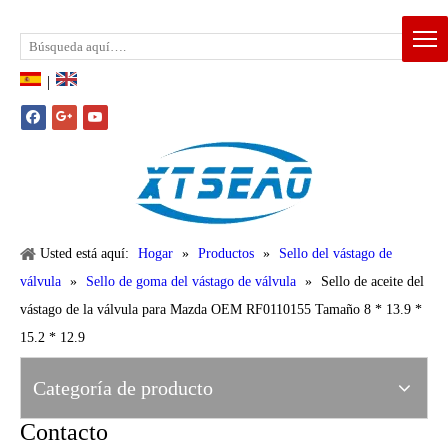
Email:
xtseao888@163.com
Whatsapp: +86-15383195277
|
Usted está aquí:
Hogar
»
Productos
»
Sello del vástago de
válvula
»
Sello de goma del vástago de válvula
»
Sello de aceite del
vástago de la válvula para Mazda OEM RF0110155 Tamaño 8 * 13.9 *
15.2 * 12.9
Categoría de producto
Contacto