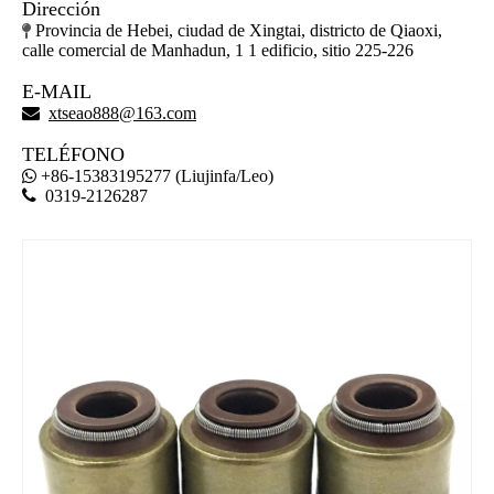
Dirección
Provincia de Hebei, ciudad de Xingtai, districto de Qiaoxi,

calle comercial de Manhadun, 1 1 edificio, sitio 225-226
E-MAIL

xtseao888@163.com
TELÉFONO
+86-15383195277 (Liujinfa/Leo)


0319-2126287