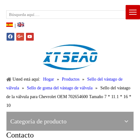
Email:
xtseao888@163.com
Whatsapp: +86-15383195277
|
Usted está aquí:
Hogar
»
Productos
»
Sello del vástago de
válvula
»
Sello de goma del vástago de válvula
»
Sello del vástago
de la válvula para Chevrolet OEM 702654600 Tamaño 7 * 11.1 * 16 *
10
Categoría de producto
Contacto