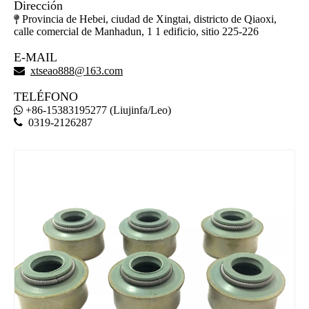
Dirección
Provincia de Hebei, ciudad de Xingtai, districto de Qiaoxi,

calle comercial de Manhadun, 1 1 edificio, sitio 225-226
E-MAIL

xtseao888@163.com
TELÉFONO
+86-15383195277 (Liujinfa/Leo)


0319-2126287